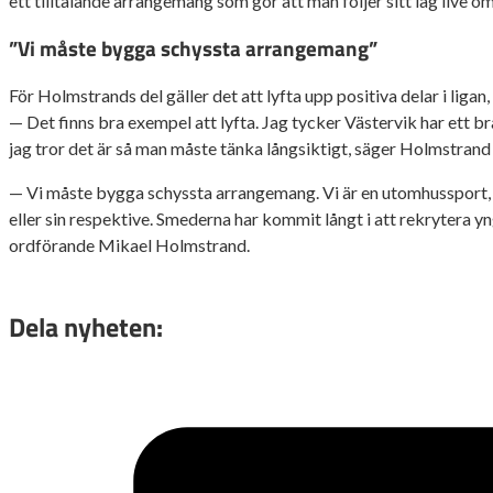
ett tilltalande arrangemang som gör att man följer sitt lag live 
”Vi måste bygga schyssta arrangemang”
För Holmstrands del gäller det att lyfta upp positiva delar i liga
— Det finns bra exempel att lyfta. Jag tycker Västervik har ett 
jag tror det är så man måste tänka långsiktigt, säger Holmstrand 
— Vi måste bygga schyssta arrangemang. Vi är en utomhussport, me
eller sin respektive. Smederna har kommit långt i att rekrytera y
ordförande Mikael Holmstrand.
Dela nyheten: