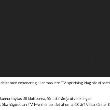
rand
 på framtid inte minst för Sveriges högstaliga i speedway, 
 publikrekryteringen skall kunna ta ytterligare steg, samt nyttja k
 knyta till dig lokalt, när det mestadels är mindre orter vi prata
ottenlag med 95%-beläggning på sina arenor, inleder Mikael Holmstr
delar med exponering. Har man inte TV-spridning idag när vi pratar 
kunna knytas till klubbarna, för att främja utvecklingen.
t öka något utan TV. Men hur ser det ut om 5-10 år? Vilka känner t