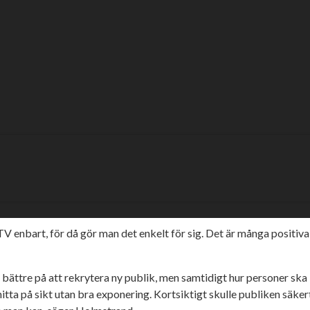
d Mikael Holmst
e Mikael Holmstrand, nu är det dags för den andra med fokus
de för ESS. Intervjun går för övrigt att läsa
här
.
 framtidsfokuset för ligan i detta intervjusegment. Bland annat hur
Det finns ju något form av tak för hur många sponsorer som du kan
tt det kan vara olika. Det finns topplag med 70%-beläggning och b
V enbart, för då gör man det enkelt för sig. Det är många positiva 
 bättre på att rekrytera ny publik, men samtidigt hur personer ska 
itta på sikt utan bra exponering. Kortsiktigt skulle publiken säker