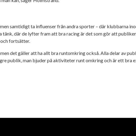
om man kan, säger Holmstrand.
n, men samtidigt ta influenser från andra sporter – där klubbarna in
bra tänk, där de lyfter fram att bra racing är det som gör att pu
och fortsätter.
n det gäller att ha allt bra runtomkring också. Alla delar av publ
ngre publik, man bjuder på aktiviteter runt omkring och är ett bra 