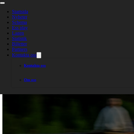
Startsida
Nyheter
Schema
Ess play
Lagen
Statistik
Biljetter
Partners
Kontakta oss
Kontakta oss
Om oss