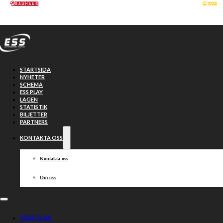
Hoppa till huvudinnehåll
Hoppa till sidfot
STARTSIDA
NYHETER
SCHEMA
ESS PLAY
LAGEN
STATISTIK
BILJETTER
PARTNERS
KONTAKTA OSS
Kontakta oss
Om oss
BAUHAUS blir
STARTSIDA