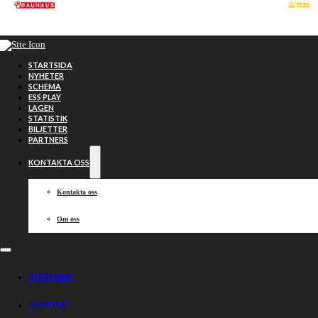
Hoppa till huvudinnehåll
Hoppa till sidfot
STARTSIDA
NYHETER
SCHEMA
ESS PLAY
LAGEN
STATISTIK
BILJETTER
PARTNERS
KONTAKTA OSS
Kontakta oss
Om oss
Dackarna
STARTSIDA
NYHETER