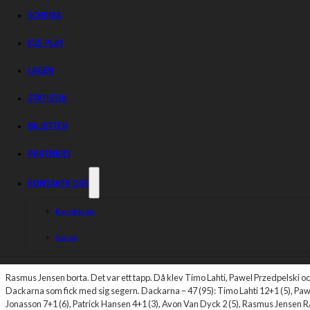
imponerade –
SCHEMA
klara för slutspel
ESS PLAY
LAGEN
STATISTIK
BILJETTER
Dackarna stod för en imponerande insats på bortaplan i Kumla. Målillalage
Därmed är de klara för slutspel.
1624 åskådare i ett regnigt Kumla, som senar
PARTNERS
Tyngre förlust
KONTAKTA OSS
Kvällen inleddes tufft med en skada på Andreas Lyager. Piraterna försökte verkl
Kontakta oss
tillräckligt. Indianerna – 43 (85): Patryk Dudek 12 (5), Szymon Wozniak 10+1 (5)
Jonatan Grahn 3 (4), Rasmus Karlsson 2+1 (3), Dimitri Bergé 2 (3).
Om oss
Slutspelsklara efter segern
Rasmus Jensen borta. Det var ett tapp. Då klev Timo Lahti, Pawel Przedpelski oc
Dackarna som fick med sig segern. Dackarna – 47 (95): Timo Lahti 12+1 (5), Pa
Jonasson 7+1 (6), Patrick Hansen 4+1 (3), Avon Van Dyck 2 (5), Rasmus Jensen R