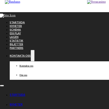
Hoppa till huvudinnehåll
Hoppa till sidfot
STARTSIDA
NYHETER
SCHEMA
ESS PLAY
LAGEN
STATISTIK
BILJETTER
PARTNERS
KONTAKTA OSS
Kontakta oss
Om oss
Debut i Piraterna
STARTSIDA
för Ljung
NYHETER