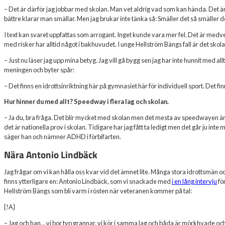
– Det är därför jag jobbar med skolan. Man vet aldrig vad som kan hända. Det är
bättre klarar man smällar. Men jag brukar inte tänka så: Smäller det så smäller de
I text kan svaret uppfattas som arrogant. Inget kunde vara mer fel. Det är medv
med risker har alltid något i bakhuvudet. I unge Hellström Bängs fall är det skola
– Just nu läser jag upp mina betyg. Jag vill gå bygg sen jag har inte hunnit med al
meningen och byter spår:
– Det finns en idrottsinriktning här på gymnasiet här för individuell sport. Det finns
Hur hinner du med allt? Speedway i flera lag och skolan.
– Ja du, bra fråga. Det blir mycket med skolan men det mesta av speedwayen är 
det är nationella prov i skolan. Tidigare har jag fått ta ledigt men det går ju inte
säger han och nämner ADHD i förbifarten.
Nära Antonio Lindbäck
Jag frågar om vi kan hålla oss kvar vid det ämnet lite. Många stora idrottsmän 
finns ytterligare en: Antonio Lindbäck, som vi snackade med
i en lång intervju
fö
Hellström Bängs som bli varm i rösten när veteranen kommer på tal:
{!A}
– Jag och han… vi bor typ grannar, vi kör i samma lag och båda är mörkhyade o