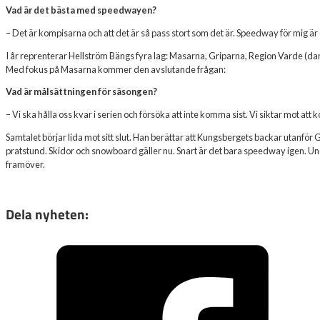
Vad är det bästa med speedwayen?
– Det är kompisarna och att det är så pass stort som det är. Speedway för mig är
I år reprenterar Hellström Bängs fyra lag: Masarna, Griparna, Region Varde (dan
Med fokus på Masarna kommer den avslutande frågan:
Vad är målsättningen för säsongen?
– Vi ska hålla oss kvar i serien och försöka att inte komma sist. Vi siktar mot att 
Samtalet börjar lida mot sitt slut. Han berättar att Kungsbergets backar utanför
pratstund. Skidor och snowboard gäller nu. Snart är det bara speedway igen. Und
framöver.
Dela nyheten: