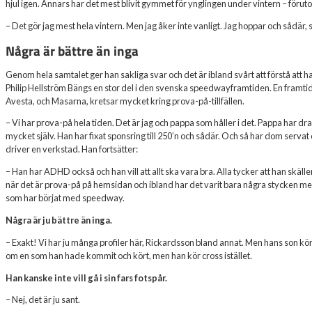
hjul igen. Annars har det mest blivit gymmet för ynglingen under vintern – föru
– Det gör jag mest hela vintern. Men jag åker inte vanligt. Jag hoppar och sådär, 
Några är bättre än inga
Genom hela samtalet ger han sakliga svar och det är ibland svårt att förstå att ha
Philip Hellström Bängs en stor del i den svenska speedwayframtiden. En framtid i
Avesta, och Masarna, kretsar mycket kring prova-på-tillfällen.
– Vi har prova-på hela tiden. Det är jag och pappa som håller i det. Pappa har drag
mycket själv. Han har fixat sponsring till 250’n och sådär. Och så har dom servat
driver en verkstad. Han fortsätter:
– Han har ADHD också och han vill att allt ska vara bra. Alla tycker att han skäl
när det är prova-på på hemsidan och ibland har det varit bara några stycken men
som har börjat med speedway.
Några är ju bättre än inga.
– Exakt! Vi har ju många profiler här, Rickardsson bland annat. Men hans son kör cr
om en som han hade kommit och kört, men han kör cross istället.
Han kanske inte vill gå i sin fars fotspår.
– Nej, det är ju sant.