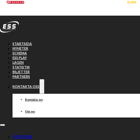
Hoppa till huvudinnehåll
Hoppa till sidfot
STARTSIDA
NYHETER
SCHEMA
ESS PLAY
LAGEN
STATISTIK
BILJETTER
PARTNERS
KONTAKTA OSS
Kontakta oss
Om oss
”Den där
STARTSIDA