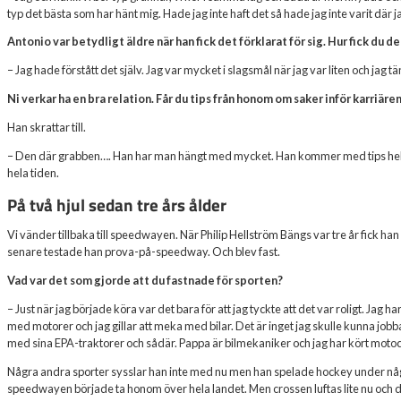
typ det bästa som har hänt mig. Hade jag inte haft det så hade jag inte varit där j
Antonio var betydligt äldre när han fick det förklarat för sig. Hur fick du de
– Jag hade förstått det själv. Jag var mycket i slagsmål när jag var liten och jag tä
Ni verkar ha en bra relation. Får du tips från honom om saker inför karriäre
Han skrattar till.
– Den där grabben…. Han har man hängt med mycket. Han kommer med tips hela t
hela tiden.
På två hjul sedan tre års ålder
Vi vänder tillbaka till speedwayen. När Philip Hellström Bängs var tre år fick h
senare testade han prova-på-speedway. Och blev fast.
Vad var det som gjorde att du fastnade för sporten?
– Just när jag började köra var det bara för att jag tyckte att det var roligt. Jag har 
med motorer och jag gillar att meka med bilar. Det är inget jag skulle kunna jobba
med sina EPA-traktorer och sådär. Pappa är bilmekaniker och jag har kört moto
Några andra sporter sysslar han inte med nu men han spelade hockey under någr
speedwayen började ta honom över hela landet. Men crossen luftas lite nu och d