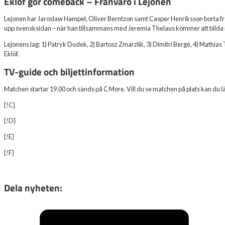
Eklöf gör comeback – Frånvaro i Lejonen
Lejonen har Jaroslaw Hampel, Oliver Berntzon samt Casper Henriksson borta frå
upp svensksidan – när han tillsammans med Jeremia Thelaus kommer att bilda 
Lejonens lag: 1) Patryk Dudek, 2) Bartosz Zmarzlik, 3) Dimitri Bergé, 4) Mathia
Eklöf.
TV-guide och biljettinformation
Matchen startar 19.00 och sänds på C More. Vill du se matchen på plats kan du lä
{!C}
{!D}
{!E}
{!F}
Dela nyheten: