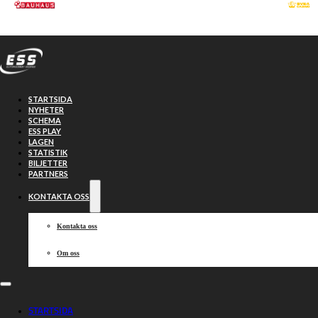
Hoppa till huvudinnehåll
Hoppa till sidfot
STARTSIDA
NYHETER
SCHEMA
ESS PLAY
LAGEN
STATISTIK
BILJETTER
PARTNERS
KONTAKTA OSS
Kontakta oss
Om oss
Eklöf tillbaka –
STARTSIDA