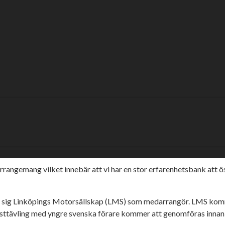
individuella SM-
om direktsänds i
ay Sverige (ESS) kommer stå som arrangör av den individuell
 speedway”, säger ESS ordförande Mikael Holmstrand.
 med värdstaden genomför RF en SM-vecka för vinter- och en för s
angemang vilket innebär att vi har en stor erfarenhetsbank att ösa
tit till sig Linköpings Motorsällskap (LMS) som medarrangör. LMS 
ttävling med yngre svenska förare kommer att genomföras innan fi