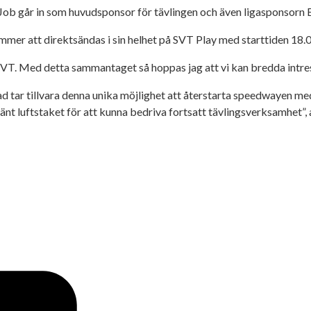
oJob går in som huvudsponsor för tävlingen och även ligasponsorn
er att direktsändas i sin helhet på SVT Play med starttiden 18.00
VT. Med detta sammantaget så hoppas jag att vi kan bredda intres
ar tillvara denna unika möjlighet att återstarta speedwayen med ful
känt luftstaket för att kunna bedriva fortsatt tävlingsverksamhet”