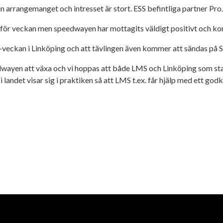
 arrangemanget och intresset är stort. ESS befintliga partner Pr
för veckan men speedwayen har mottagits väldigt positivt och komm
veckan i Linköping och att tävlingen även kommer att sändas på S
dwayen att växa och vi hoppas att både LMS och Linköping som stad t
andet visar sig i praktiken så att LMS t.ex. får hjälp med ett god