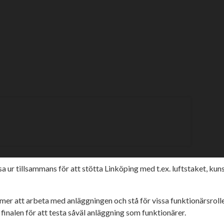
 SVT
a SM-finalen i speedway 2022 när sporten för första gången n
ommaridrott. SM-veckan sommar 2022 går av stapeln i Linköping, v
 ur tillsammans för att stötta Linköping med t.ex. luftstaket, kun
kommer att arbeta med anläggningen och stå för vissa funktionärsro
nalen för att testa såväl anläggning som funktionärer.