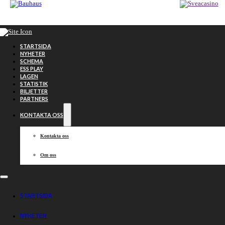
Hoppa till huvudinnehåll
Hoppa till sidfot
STARTSIDA
NYHETER
SCHEMA
ESS PLAY
LAGEN
STATISTIK
BILJETTER
PARTNERS
KONTAKTA OSS
Kontakta oss
Om oss
Finalen
STARTSIDA
uppskjuten en
NYHETER