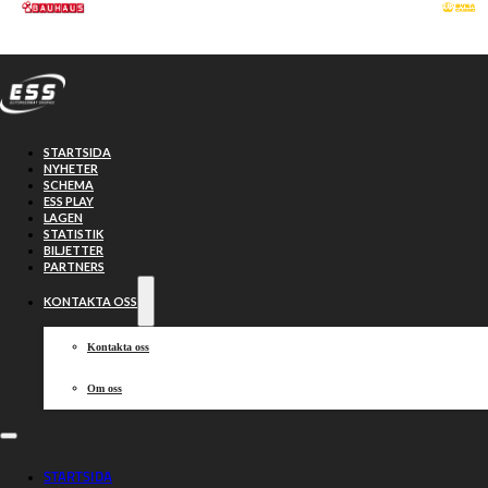
Hoppa till huvudinnehåll
Hoppa till sidfot
STARTSIDA
NYHETER
SCHEMA
ESS PLAY
LAGEN
STATISTIK
BILJETTER
PARTNERS
KONTAKTA OSS
Kontakta oss
Om oss
Första duellen
STARTSIDA