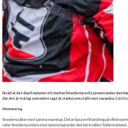
Ikväll är det duell nummer ett mellan Smederna och Lejonen under den här
där det är två lag som minst sagt är starka som ställs mot varandra.
Eskilst
Oförändrat lag
Smederna åker med samma manskap. Det är bara en förändring på vilket nummer
rullar Smederna vidare med samma lag under den här kvällen i Södermanland. Sm