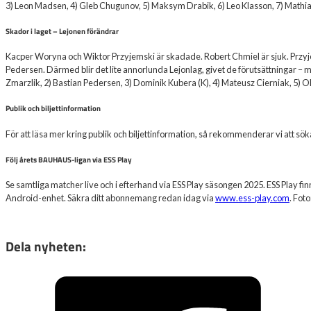
3) Leon Madsen, 4) Gleb Chugunov, 5) Maksym Drabik, 6) Leo Klasson, 7) Mathia
Skador i laget – Lejonen förändrar
Kacper Woryna och Wiktor Przyjemski är skadade. Robert Chmiel är sjuk. Przyje
Pedersen. Därmed blir det lite annorlunda Lejonlag, givet de förutsättningar – men
Zmarzlik, 2) Bastian Pedersen, 3) Dominik Kubera (K), 4) Mateusz Cierniak, 5) Ol
Publik och biljettinformation
För att läsa mer kring publik och biljettinformation, så rekommenderar vi att 
Följ årets BAUHAUS-ligan via ESS Play
Se samtliga matcher live och i efterhand via ESS Play säsongen 2025. ESS Play fin
Android-enhet. Säkra ditt abonnemang redan idag via
www.ess-play.com
. Fot
Dela nyheten: