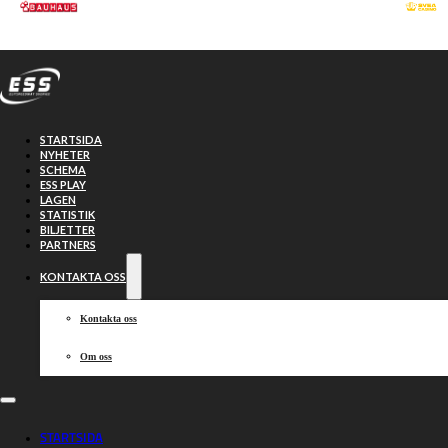
Hoppa till huvudinnehåll
Hoppa till sidfot
STARTSIDA
NYHETER
SCHEMA
ESS PLAY
LAGEN
STATISTIK
BILJETTER
PARTNERS
KONTAKTA OSS
Kontakta oss
Om oss
Fullspäckad
STARTSIDA