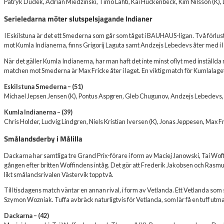
Patryk Dudek, Adrian Miedzinski, Timo Lahti, Kai Huckenbeck, Kim Nilsson (K),
Serieledarna möter slutspelsjagande Indianer
I Eskilstuna är det ett Smederna som går som tåget i BAUHAUS-ligan. Två förlus
mot Kumla Indianerna, finns Grigorij Laguta samt Andzejs Lebedevs åter med i 
När det gäller Kumla Indianerna, har man haft det inte minst oflyt med inställda 
matchen mot Smederna är Max Fricke åter i laget. En viktig match för Kumlalage
Eskilstuna Smederna – (51)
Michael Jepsen Jensen (K), Pontus Aspgren, Gleb Chugunov, Andzejs Lebedevs, G
Kumla Indianerna – (39)
Chris Holder, Ludvig Lindgren, Niels Kristian Iversen (K), Jonas Jeppesen, Max 
Smålandsderby i Målilla
Dackarna har samtliga tre Grand Prix-förare i form av Maciej Janowski, Tai Woff
gången efter britten Woffindens intåg. Det gör att Frederik Jakobsen och Rasmu
likt smålandsrivalen Västervik topp två.
Till tisdagens match väntar en annan rival, i form av Vetlanda. Ett Vetlanda s
Szymon Wozniak. Tuffa avbräck naturligtvis för Vetlanda, som lär få en tuff utm
Dackarna – (42)