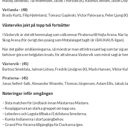
Maciej Janowski, Tai Woffinden, Jacob Thorssell (K), Rasmus Jensen, Jason Doy
Vetlanda – (48)
Brady Kurtz, Filip Hjelmland, Tomasz Gapinski, Victor Palovaara, Peter Ljung (K
Västerviks jakt på topp två fortsätter
I Västervik är det ett hemmalag som välkomnar Piraterna till Hejla Arena. När lag
Skog Arena (för övrigt den poäng som Motalalaget tagit i år i BAUHAUS-ligan).
När det gäller smålänningarna, så mönstrar man ett intressant lag som tar sig a
behöver göra en helgjuten insats, för att utmana Västervik som minst sagt är h
Västervik – (45)
Bartosz Smektala, Jaimon Lidsey, Fredrik Lindgren (K), Mads Hansen, Viktor Ku
Piraterna – (45)
Jonas Seifert-Salk, Alexander Woentin, Thomas Jörgensen, Adam Ellis, Jakub J
Noteringar inför omgången
– Sista matchen för Lindbäck innan Mästarnas Mästare.
– Rospiggarna kan stärka greppet om topp sex.
– Lebedevs och Laguta tillbaka i Eskilstuna Smederna.
– Kumla Indianerna i stort poängbehov.
– Grand Prix-förarna tillgängliga för Dackarna igen.