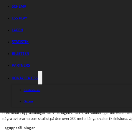
Cup inleder i
SCHEMA
Eskilstuna
ESS PLAY
LAGEN
Den svenska starten i BAUHAUS-ligan är som bekant framflyttad till 1 juni
STATISTIK
tjuvstarta säsongen med tv-sända Garageportexperten Cup.
BILJETTER
Tisdag förra veckan skulle upplagan av Garageportexperten Cup starta, med delät
PARTNERS
datumet blev nu på torsdag (Kristi Himmelfärdsdag).
KONTAKTA OSS
Det gör att deltävlingen i Eskilstuna, startar Garageportexperten Cup säsonge
Västervik/Lejonen och Indianerna. Varje lag har sex ordinarie förare, varav en m
som är.
Kontakta oss
Vinnaren av tävlingen får två poäng, tvåan en och trean noll. Efter fyra deltävl
Om oss
Starka förare entrar ovalen i Eskilstuna
Preliminära uppställningarna för tisdagens match, ser sannerligen intressanta 
några av förarna som skall ut på den över 300 meter långa ovalen i Eskilstuna.
Laguppställningar