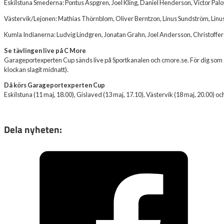
Eskilstuna Smederna: Pontus Aspgren, Joel Kling, Daniel Henderson, Victor Pal
Västervik/Lejonen: Mathias Thörnblom, Oliver Berntzon, Linus Sundström, Linus
Kumla Indianerna: Ludvig Lindgren, Jonatan Grahn, Joel Andersson, Christoffer 
Se tävlingen live på C More
Garageportexperten Cup sänds live på Sportkanalen och cmore.se. För dig som är
klockan slagit midnatt).
Då körs Garageportexperten Cup
Eskilstuna (11 maj, 18.00), Gislaved (13 maj, 17.10), Västervik (18 maj, 20.00) oc
Dela nyheten: