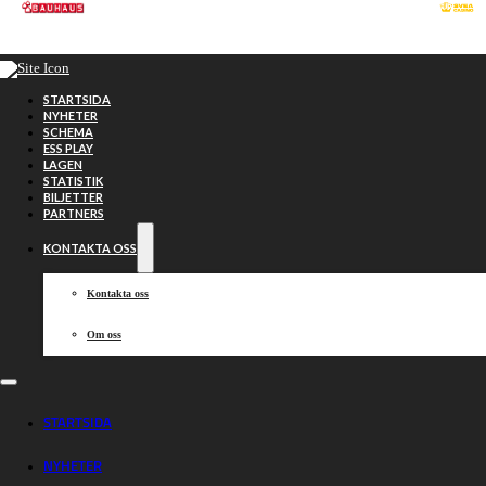
Hoppa till huvudinnehåll
Hoppa till sidfot
STARTSIDA
NYHETER
SCHEMA
ESS PLAY
LAGEN
STATISTIK
BILJETTER
PARTNERS
KONTAKTA OSS
Kontakta oss
Om oss
Garageportexperte
STARTSIDA
NYHETER