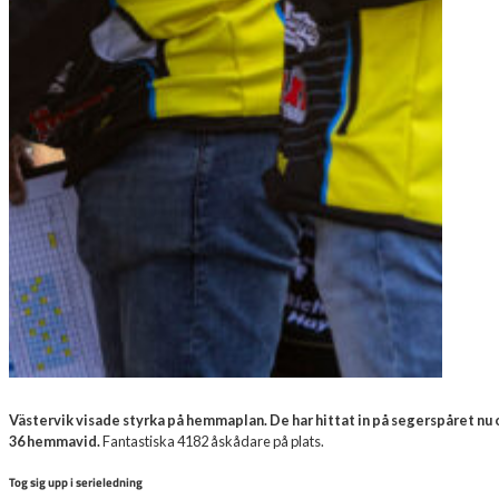
Västervik visade styrka på hemmaplan. De har hittat in på segerspåret n
36 hemmavid.
Fantastiska 4182 åskådare på plats.
Tog sig upp i serieledning