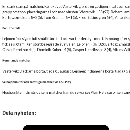
En stark start på matchen. Kollektivet Västervik gjorde en gedigen insats och s
grepp om topp-placeringarna i och med vinsten. Västervik – 53 (97): Robert Lambe
Bartosz Smektala 8+2 (5), Tom Brennan 8+1 (5), Fredrik Lindgren 6 (4), Anton Kar
En tuff smäll
Lejonen fick sig en tuff smäll från start och var i underläge med tolv poäng efter 
fick se sig tämligen stort besegrade av rivalen. Lejonen – 36 (82): Bartosz Zmarzl
Oliver Berntzon 4 (4), Dominik Kubera 4 (5), Casper Henriksson 3 (4), Alfons Wilt
Kommande matcher
Västervik: Dackarna borta, tisdag 5 augusti Lejonen: Indianerna borta, tisdag 5 
Se höjdpunkter och samtliga matcher via ESS Play
Höjdpunkter från gårdagens matcher kan du se via ESS Play. Hela säsongen sänds v
Dela nyheten: