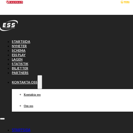
Hoppa till huvudinnehåll
Hoppa till sidfot
STARTSIDA
NYHETER
SCHEMA
ESS PLAY
LAGEN
STATISTIK
BILJETTER
PARTNERS
KONTAKTA OSS
Kontakta oss
Om oss
Gedigna
STARTSIDA