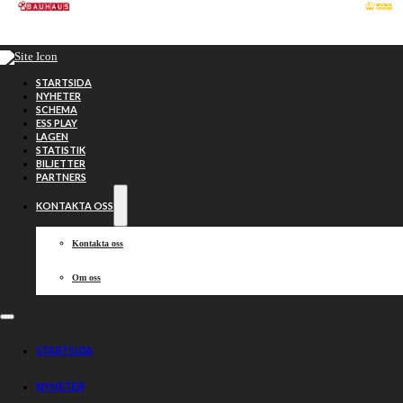
Hoppa till huvudinnehåll
Hoppa till sidfot
STARTSIDA
NYHETER
SCHEMA
ESS PLAY
LAGEN
STATISTIK
BILJETTER
PARTNERS
KONTAKTA OSS
Kontakta oss
Om oss
Grundserien
STARTSIDA
NYHETER