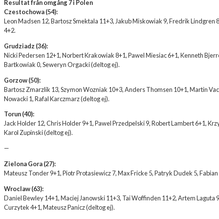
Resultat från omgång 7 i Polen
Czestochowa (54):
Leon Madsen 12, Bartosz Smektala 11+3, Jakub Miskowiak 9, Fredrik Lindgren 
4+2.
Grudziadz (36):
Nicki Pedersen 12+1, Norbert Krakowiak 8+1, Pawel Miesiac 6+1, Kenneth Bjerre
Bartkowiak 0, Seweryn Orgacki (deltog ej).
Gorzow (50):
Bartosz Zmarzlik 13, Szymon Wozniak 10+3, Anders Thomsen 10+1, Martin Vacul
Nowacki 1, Rafal Karczmarz (deltog ej).
Torun (40):
Jack Holder 12, Chris Holder 9+1, Pawel Przedpelski 9, Robert Lambert 6+1, Kr
Karol Zupinski (deltog ej).
—
Zielona Gora (27):
Mateusz Tonder 9+1, Piotr Protasiewicz 7, Max Fricke 5, Patryk Dudek 5, Fabian R
Wroclaw (63):
Daniel Bewley 14+1, Maciej Janowski 11+3, Tai Woffinden 11+2, Artem Laguta 
Curzytek 4+1, Mateusz Panicz (deltog ej).