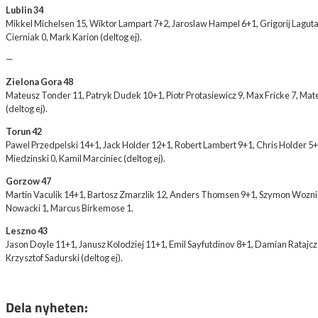
Lublin 34
Mikkel Michelsen 15, Wiktor Lampart 7+2, Jaroslaw Hampel 6+1, Grigorij Lagut
Cierniak 0, Mark Karion (deltog ej).
—
Zielona Gora 48
Mateusz Tonder 11, Patryk Dudek 10+1, Piotr Protasiewicz 9, Max Fricke 7, Mate
(deltog ej).
Torun 42
Pawel Przedpelski 14+1, Jack Holder 12+1, Robert Lambert 9+1, Chris Holder 5+
Miedzinski 0, Kamil Marciniec (deltog ej).
Gorzow 47
Martin Vaculik 14+1, Bartosz Zmarzlik 12, Anders Thomsen 9+1, Szymon Wozniak
Nowacki 1, Marcus Birkemose 1.
Leszno 43
Jason Doyle 11+1, Janusz Kolodziej 11+1, Emil Sayfutdinov 8+1, Damian Ratajczak
Krzysztof Sadurski (deltog ej).
Dela nyheten: