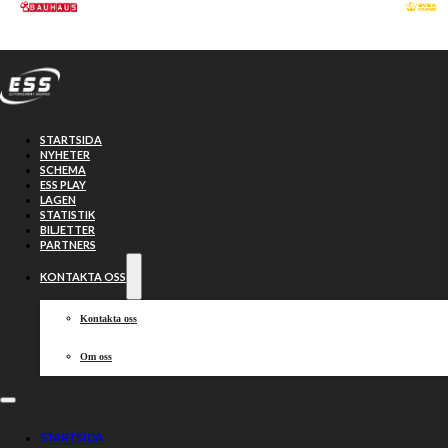
Hoppa till huvudinnehåll
Hoppa till sidfot
STARTSIDA
NYHETER
SCHEMA
ESS PLAY
LAGEN
STATISTIK
BILJETTER
PARTNERS
KONTAKTA OSS
Kontakta oss
Om oss
Hemmalagen
STARTSIDA