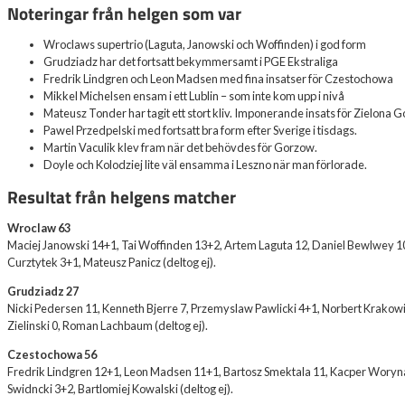
Noteringar från helgen som var
Wroclaws supertrio (Laguta, Janowski och Woffinden) i god form
Grudziadz har det fortsatt bekymmersamt i PGE Ekstraliga
Fredrik Lindgren och Leon Madsen med fina insatser för Czestochowa
Mikkel Michelsen ensam i ett Lublin – som inte kom upp i nivå
Mateusz Tonder har tagit ett stort kliv. Imponerande insats för Zielona G
Pawel Przedpelski med fortsatt bra form efter Sverige i tisdags.
Martin Vaculik klev fram när det behövdes för Gorzow.
Doyle och Kolodziej lite väl ensamma i Leszno när man förlorade.
Resultat från helgens matcher
Wroclaw 63
Maciej Janowski 14+1, Tai Woffinden 13+2, Artem Laguta 12, Daniel Bewlwey 1
Curztytek 3+1, Mateusz Panicz (deltog ej).
Grudziadz 27
Nicki Pedersen 11, Kenneth Bjerre 7, Przemyslaw Pawlicki 4+1, Norbert Krakow
Zielinski 0, Roman Lachbaum (deltog ej).
Czestochowa 56
Fredrik Lindgren 12+1, Leon Madsen 11+1, Bartosz Smektala 11, Kacper Woryn
Swidncki 3+2, Bartlomiej Kowalski (deltog ej).