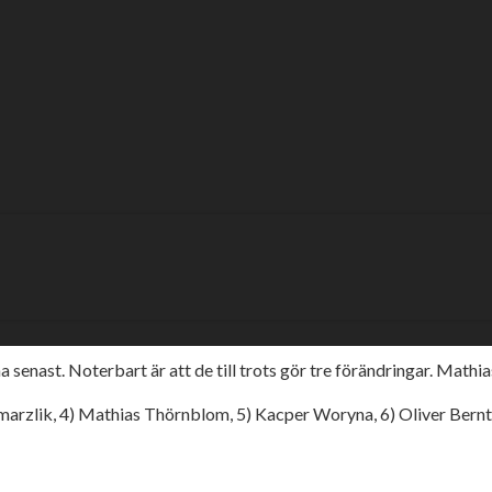
on mot hungriga
iga vargar under tisdagens kväll.
 senast. Noterbart är att de till trots gör tre förändringar. Mat
Zmarzlik, 4) Mathias Thörnblom, 5) Kacper Woryna, 6) Oliver Bernt