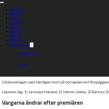
Henrikssons lej
vargar
Startsida
Nyheter
Schema
Ess play
Lagen
Statistik
Biljetter
Partners
Lejonen vann i sin premiär – nu ställs de mot ett gäng hungr
Kontakta oss
Kontakta oss
Lejonen är tillbaka på OnePartnerGroup Arena.
Om oss
Trio in i Lejonens lag
Gislavedslaget vann tämligen stort på bortaplan mot Rospiggarna
Lejonens lag: 1) Jaroslaw Hampel, 2) Jaimon Lidsey, 3) Bartosz 
Vargarna ändrar efter premiären