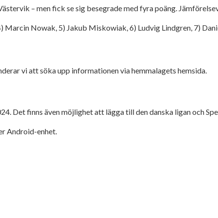
stervik – men fick se sig besegrade med fyra poäng. Jämförelsevi
s, 4) Marcin Nowak, 5) Jakub Miskowiak, 6) Ludvig Lindgren, 7) Dan
enderar vi att söka upp informationen via hemmalagets hemsida.
024. Det finns även möjlighet att lägga till den danska ligan och
ler Android-enhet.