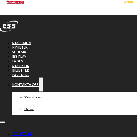
Hoppa till huvudinnehåll
Hoppa till sidfot
STARTSIDA
NYHETER
SCHEMA
ESS PLAY
LAGEN
STATISTIK
BILJETTER
PARTNERS
KONTAKTA OSS
Kontakta oss
Om oss
Indianerna
STARTSIDA