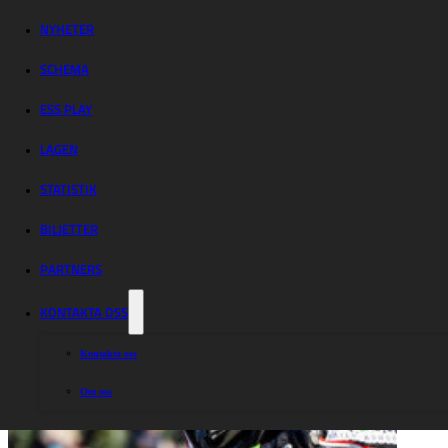
förlängde
säsongen – vann
NYHETER
SCHEMA
stort mot rivalen
ESS PLAY
LAGEN
STATISTIK
BILJETTER
PARTNERS
KONTAKTA OSS
Kontakta oss
Om oss