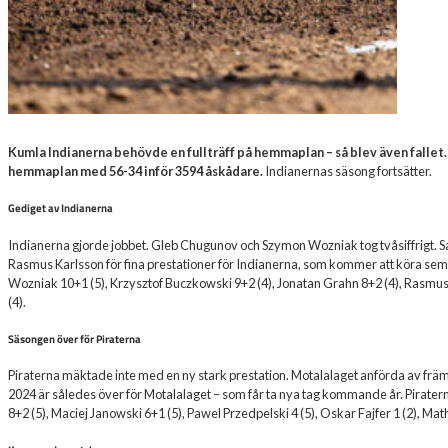
Kumla Indianerna behövde en fullträff på hemmaplan – så blev även fallet.
hemmaplan med 56-34 inför 3594 åskådare.
Indianernas säsong fortsätter.
Gediget av Indianerna
Indianerna gjorde jobbet. Gleb Chugunov och Szymon Wozniak tog tvåsiffrigt. S
Rasmus Karlsson för fina prestationer för Indianerna, som kommer att köra sem
Wozniak 10+1 (5), Krzysztof Buczkowski 9+2 (4), Jonatan Grahn 8+2 (4), Rasmu
(4).
Säsongen över för Piraterna
Piraterna mäktade inte med en ny stark prestation. Motalalaget anförda av frä
2024 är således över för Motalalaget – som får ta nya tag kommande år. Pirater
8+2 (5), Maciej Janowski 6+1 (5), Pawel Przedpelski 4 (5), Oskar Fajfer 1 (2), Ma