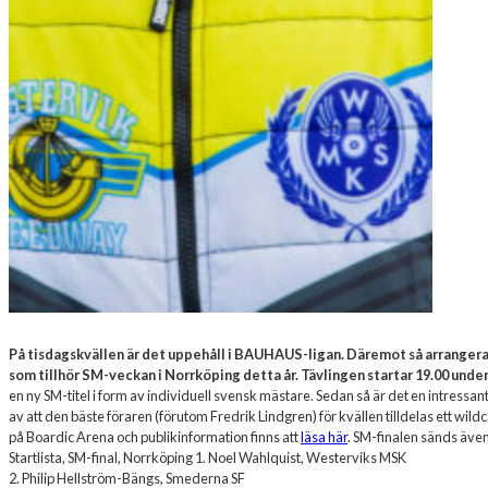
På tisdagskvällen är det uppehåll i BAUHAUS-ligan. Däremot så arrangera
som tillhör SM-veckan i Norrköping detta år. Tävlingen startar 19.00 under 
en ny SM-titel i form av individuell svensk mästare. Sedan så är det en intressan
av att den bäste föraren (förutom Fredrik Lindgren) för kvällen tilldelas ett wildca
på Boardic Arena och publikinformation finns att
läsa här
. SM-finalen sänds även
Startlista, SM-final, Norrköping 1. Noel Wahlquist, Westerviks MSK
2. Philip Hellström-Bängs, Smederna SF