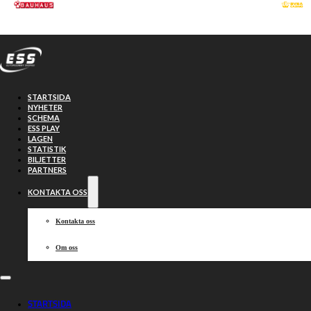
Hoppa till huvudinnehåll
Hoppa till sidfot
STARTSIDA
NYHETER
SCHEMA
ESS PLAY
LAGEN
STATISTIK
BILJETTER
PARTNERS
KONTAKTA OSS
Kontakta oss
Om oss
Individuell SM-
STARTSIDA