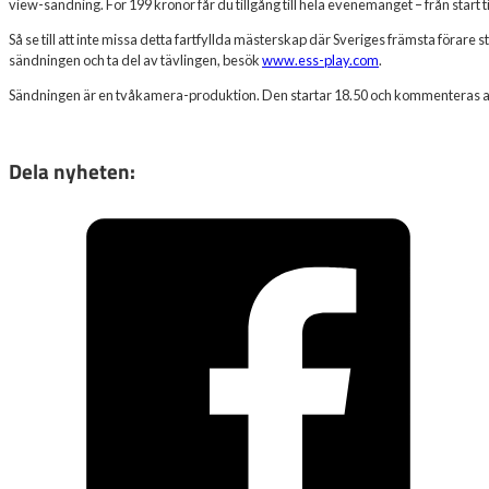
view-sändning. För 199 kronor får du tillgång till hela evenemanget – från start ti
Så se till att inte missa detta fartfyllda mästerskap där Sveriges främsta förare
sändningen och ta del av tävlingen, besök
www.ess-play.com
.
Sändningen är en tvåkamera-produktion. Den startar 18.50 och kommenteras 
Dela nyheten: