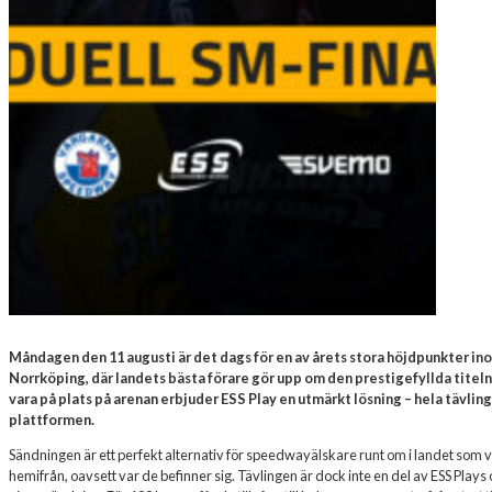
Måndagen den 11 augusti är det dags för en av årets stora höjdpunkter in
Norrköping, där landets bästa förare gör upp om den prestigefyllda titeln
vara på plats på arenan erbjuder ESS Play en utmärkt lösning – hela tävl
plattformen.
Sändningen är ett perfekt alternativ för speedwayälskare runt om i landet som 
hemifrån, oavsett var de befinner sig. Tävlingen är dock inte en del av ESS Pla