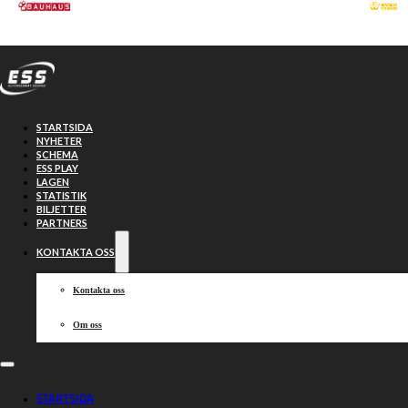
Hoppa till huvudinnehåll
Hoppa till sidfot
STARTSIDA
NYHETER
SCHEMA
ESS PLAY
LAGEN
STATISTIK
BILJETTER
PARTNERS
KONTAKTA OSS
Kontakta oss
Om oss
Individuella SM
STARTSIDA