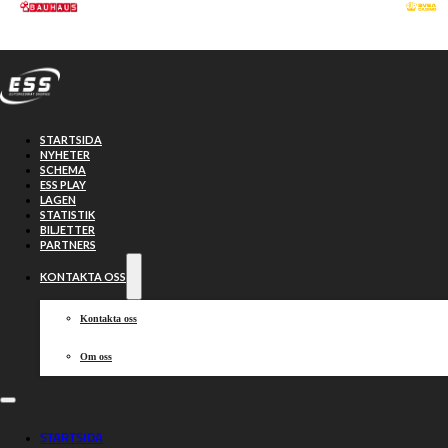
Hoppa till huvudinnehåll
Hoppa till sidfot
STARTSIDA
NYHETER
SCHEMA
ESS PLAY
LAGEN
STATISTIK
BILJETTER
PARTNERS
KONTAKTA OSS
Kontakta oss
Om oss
Individuella SM:
STARTSIDA