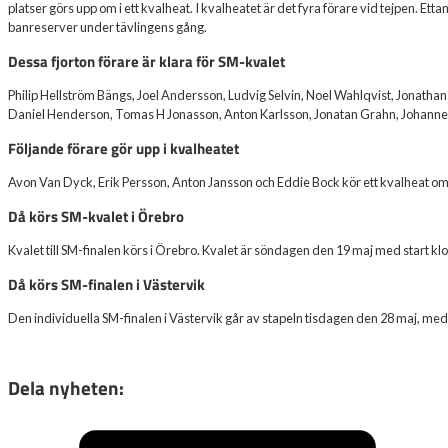
platser görs upp om i ett kvalheat. I kvalheatet är det fyra förare vid tejpen. Ettan
banreserver under tävlingens gång.
Dessa fjorton förare är klara för SM-kvalet
Philip Hellström Bängs, Joel Andersson, Ludvig Selvin, Noel Wahlqvist, Jonathan 
Daniel Henderson, Tomas H Jonasson, Anton Karlsson, Jonatan Grahn, Johann
Följande förare gör upp i kvalheatet
Avon Van Dyck, Erik Persson, Anton Jansson och Eddie Bock kör ett kvalheat om d
Då körs SM-kvalet i Örebro
Kvalet till SM-finalen körs i Örebro. Kvalet är söndagen den 19 maj med start kl
Då körs SM-finalen i Västervik
Den individuella SM-finalen i Västervik går av stapeln tisdagen den 28 maj, med 
Dela nyheten: