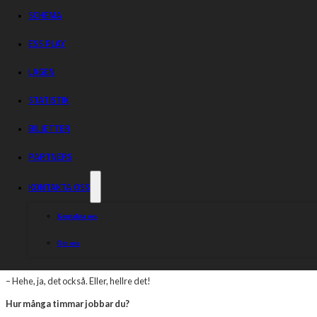
”Spänner bågen
SCHEMA
så mycket vi
ESS PLAY
vågar och orkar!”
LAGEN
STATISTIK
BILJETTER
På ovalen har Piraterna haft problem att köra in poäng. Under 2021 var fö
Utanför ovalen har organisationen gått från klarhet till klarhet – och det g
PARTNERS
KONTAKTA OSS
Piraterna fortsätter sitt målmedvetna arbete för ett långsiktigt välmående i såv
fortfarande ett gediget arbete – och mitt i allt står Daniel Davidsson, som svar
Kontakta oss
– Det är hektiskt. Jag skulle väl ha önskat mig en fyra veckor till, kanske. Man sk
ryggen bara för att man gnäller.
Om oss
Och någon medhjälpare?
– Hehe, ja, det också. Eller, hellre det!
Hur många timmar jobbar du?