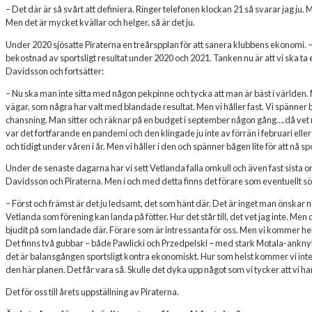
– Det där är så svårt att definiera. Ringer telefonen klockan 21 så svarar jag ju. M
Men det är mycket kvällar och helger, så är det ju.
Under 2020 sjösatte Piraterna en treårspplan för att sanera klubbens ekonomi. 
bekostnad av sportsligt resultat under 2020 och 2021. Tanken nu är att vi ska ta e
Davidsson och fortsätter:
– Nu ska man inte sitta med någon pekpinne och tycka att man är bäst i världen. 
vägar, som några har valt med blandade resultat. Men vi håller fast. Vi spänner b
chansning. Man sitter och räknar på en budget i september någon gång….då vet man 
var det fortfarande en pandemi och den klingade ju inte av förrän i februari eller
och tidigt under våren i år. Men vi håller i den och spänner bågen lite för att nå 
Under de senaste dagarna har vi sett Vetlanda falla omkull och även fast sista o
Davidsson och Piraterna. Men i och med detta finns det förare som eventuellt sök
– Först och främst är det ju ledsamt, det som hänt där. Det är inget man önskar n
Vetlanda som förening kan landa på fötter. Hur det står till, det vet jag inte. Men 
bjudit på som landade där. Förare som är intressanta för oss. Men vi kommer helle
Det finns två gubbar – både Pawlicki och Przedpelski – med stark Motala-anknytn
det är balansgången sportsligt kontra ekonomiskt. Hur som helst kommer vi inte att
den här planen. Det får vara så. Skulle det dyka upp något som vi tycker att vi har
Det för oss till årets uppställning av Piraterna.