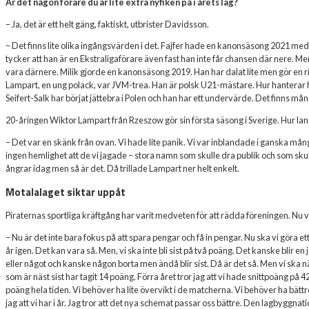
Är det någon förare du är lite extra nyfiken på i årets lag?
– Ja, det är ett helt gäng, faktiskt, utbrister Davidsson.
– Det finns lite olika ingångsvärden i det. Fajfer hade en kanonsäsong 2021 med över
tycker att han är en Ekstraligaförare även fast han inte får chansen där nere. Me
vara därnere. Milik gjorde en kanonsäsong 2019. Han har dalat lite men gör en rikti
Lampart, en ung polack, var JVM-trea. Han är polsk U21-mästare. Hur hanterar ha
Seifert-Salk har börjat jättebra i Polen och han har ett undervärde. Det finns må
20-åringen Wiktor Lampart från Rzeszow gör sin första säsong i Sverige. Hur la
– Det var en skänk från ovan. Vi hade lite panik. Vi var inblandade i ganska m
ingen hemlighet att de vi jagade – stora namn som skulle dra publik och som sk
ångrar idag men så är det. Då trillade Lampart ner helt enkelt.
Motalalaget siktar uppåt
Piraternas sportliga kräftgång har varit medveten för att rädda föreningen. Nu v
– Nu är det inte bara fokus på att spara pengar och få in pengar. Nu ska vi göra ett 
år igen. Det kan vara så. Men, vi ska inte bli sist på två poäng. Det kanske blir
eller något och kanske någon borta men ändå blir sist. Då är det så. Men vi ska nä
som är näst sist har tagit 14 poäng. Förra året tror jag att vi hade snittpoäng på 
poäng hela tiden. Vi behöver ha lite övervikt i de matcherna. Vi behöver ha bättre b
jag att vi har i år. Jag tror att det nya schemat passar oss bättre. Den lagbyggnatio