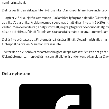
nomineringsheat.
Det för oss till den sista punkten i vårt samtal. Davidsson hinner före underte
– Jag tror vi fick okej från kommunen i juni att köra igång med det där. Då tror
av vilka 70 var unika. Problemet med speedway är att vi kan inte ta in 15-20 ungar 
väntan. Men de körde varje helg i stort sett, några gånger var det dubbelhelg, fr
nästan det största. För att föreningen ska vara tålig måste en ungdomsverksamhet i
Det är inte svårt att se att Piraterna är på väg åt rätt håll. Det administrativa har
Och uppåt på ovalen. Men man stressar inte.
– Vi tar den tid vi behöver för att försöka göra det på rätt sätt. Sen kan det gå åt hel
Risk måste man ta, men det känns som att allting är under kontroll, avslutar Da
Dela nyheten: