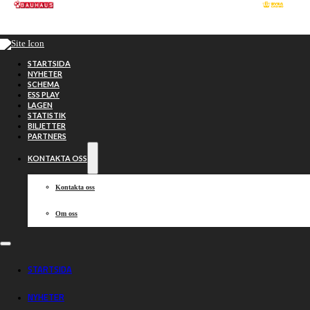
Hoppa till huvudinnehåll
Hoppa till sidfot
STARTSIDA
NYHETER
SCHEMA
ESS PLAY
LAGEN
STATISTIK
BILJETTER
PARTNERS
KONTAKTA OSS
Kontakta oss
Om oss
Inför säsongen:
STARTSIDA
NYHETER