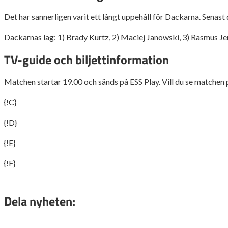
Det har sannerligen varit ett långt uppehåll för Dackarna. Senast
Dackarnas lag: 1) Brady Kurtz, 2) Maciej Janowski, 3) Rasmus Jens
TV-guide och biljettinformation
Matchen startar 19.00 och sänds på ESS Play. Vill du se matchen p
{!C}
{!D}
{!E}
{!F}
Dela nyheten: