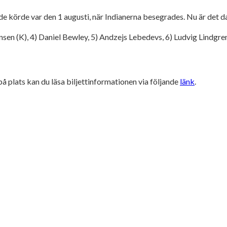
 de körde var den 1 augusti, när Indianerna besegrades. Nu är det d
en (K), 4) Daniel Bewley, 5) Andzejs Lebedevs, 6) Ludvig Lindgren,
å plats kan du läsa biljettinformationen via följande
länk
.