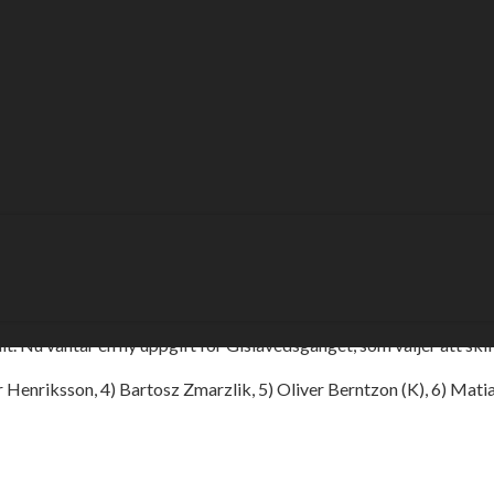
lmöte på gång!
der tisdagens afton. Lejonen blir gästade av Dackarna.
. Nu väntar en ny uppgift för Gislavedsgänget, som väljer att skif
 Henriksson, 4) Bartosz Zmarzlik, 5) Oliver Berntzon (K), 6) Matia