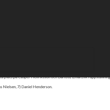
ta plats på Casper Henriksson och Bartosz Zmarzlik i uppställninge
s Nielsen, 7) Daniel Henderson.