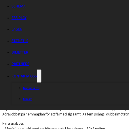
matchvinnarna
SCHEMA
för Smederna
ESS PLAY
LAGEN
STATISTIK
BILJETTER
Det var en svängig match på Eskilstuna Motorstadion under måndagskväl
PARTNERS
och Gleb Chugunov, som tillsammans körde ihop fina 22 poäng. Därmed går
haltande tabell.
KONTAKTA OSS
Fina 3347 åskådare var på plats för att se matchen mellan Smederna och Lejone
Kontakta oss
Smederna vände efter paus
Om oss
Lejonen låg under med två poäng efter fyra heat. Sedan var det Smederna som lyc
tog Andzejs Lebedevs och Gleb Chugunov en femetta. Efter det så släpptas Lejone
göra jobbet på hemmaplan för att få med sig samtliga fem poäng i dubbelmötet
Fyra snabba:
– Maciej Janowski med sin bästa match i Smederna – 12+1 poäng.