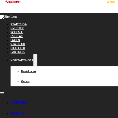
Hoppa till huvudinnehåll
Hoppa till sidfot
STARTSIDA
NYHETER
SCHEMA
ESS PLAY
LAGEN
STATISTIK
BILJETTER
PARTNERS
KONTAKTA OSS
Kontakta oss
Om oss
Janowski en av
STARTSIDA
NYHETER