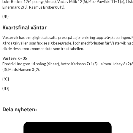
Luke Becker 12+1 poäng (5 heat), Vaclav Milik 12 (5), Piotr Pawlicki 11+1 (5), O
Ejnermark 2 (3), Rasmus Broberg 0 (3).
{!B}
Kvartsfinal väntar
Västervik hade möjlighet att sätta press på Lejonen kring topp två-placeringen.
gårdagskvällen som fick se sig besegrade. I och med förlusten får Västervik nu
då de dessutom kommer sluta som trea i tabellen.
Västervik – 35
Fredrik Lindgren 14 poäng (6 heat), Anton Karlsson 7+1 (5), Jaimon Lidsey 6+2 (6
(3), Mads Hansen 0 (2).
{!C}
{!D}
Dela nyheten: