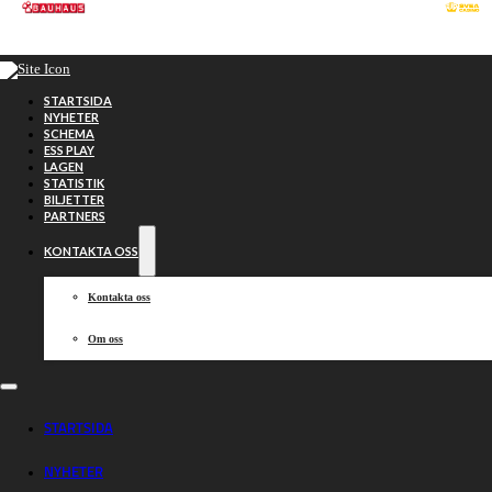
Hoppa till huvudinnehåll
Hoppa till sidfot
STARTSIDA
NYHETER
SCHEMA
ESS PLAY
LAGEN
STATISTIK
BILJETTER
PARTNERS
KONTAKTA OSS
Kontakta oss
Om oss
Jubel för
STARTSIDA
NYHETER