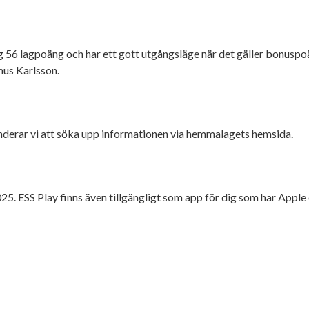
g 56 lagpoäng och har ett gott utgångsläge när det gäller bonusp
mus Karlsson.
enderar vi att söka upp informationen via hemmalagets hemsida.
025. ESS Play finns även tillgängligt som app för dig som har Appl