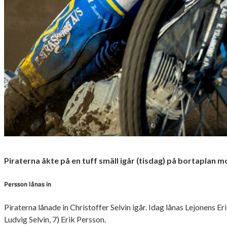
Piraterna åkte på en tuff smäll igår (tisdag) på bortaplan
Persson lånas in
Piraterna lånade in Christoffer Selvin igår. Idag lånas Lejonens E
Ludvig Selvin, 7) Erik Persson.