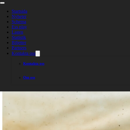
Kan Piraterna r
Startsida
Nyheter
Schema
Ess play
Lagen
Statistik
Biljetter
Partners
Kontakta oss
Kontakta oss
Om oss