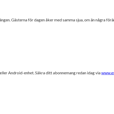
oängen. Gästerna för dagen åker med samma sjua, om än några förä
e eller Android-enhet. Säkra ditt abonnemang redan idag via
www.es