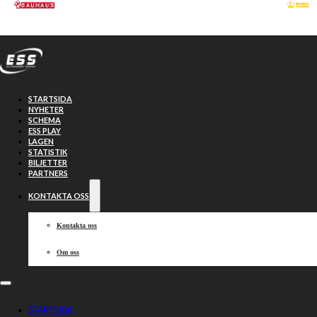
Hoppa till huvudinnehåll
Hoppa till sidfot
STARTSIDA
NYHETER
SCHEMA
ESS PLAY
LAGEN
STATISTIK
BILJETTER
PARTNERS
KONTAKTA OSS
Kontakta oss
Om oss
Kan Smederna
STARTSIDA