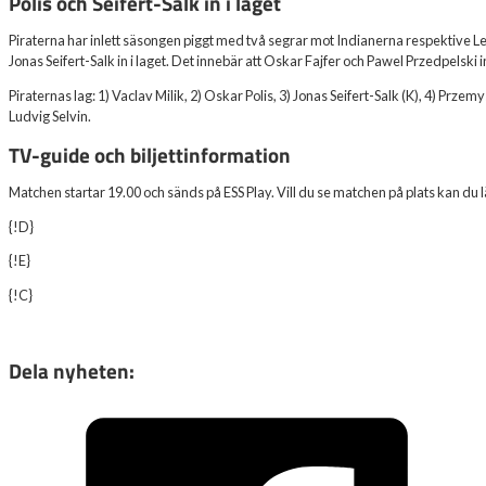
Polis och Seifert-Salk in i laget
Piraterna har inlett säsongen piggt med två segrar mot Indianerna respektive 
Jonas Seifert-Salk in i laget. Det innebär att Oskar Fajfer och Pawel Przedpelski i
Piraternas lag: 1) Vaclav Milik, 2) Oskar Polis, 3) Jonas Seifert-Salk (K), 4) Przem
Ludvig Selvin.
TV-guide och biljettinformation
Matchen startar 19.00 och sänds på ESS Play. Vill du se matchen på plats kan du l
{!D}
{!E}
{!C}
Dela nyheten: