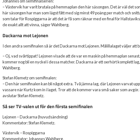
Johannes om semifinalserien:
– Västervik har varit brutala på hemmaplan den här säsongen. Det är väl det som
här säsongen har man som lägst fått med sig minst 49 poäng per match och sni
som talar för Rospiggarna är att det är få som räknar med en final för Hallstaviks
de exakt allt att vinna, säger Wahlberg.
Dackarna mot Lejonen
I den andra semifinalen så är det Dackarna mot Lejonen. Målillalaget väljer att b
– Oj, vad svårtippat! Lejonen visade att de var en maskin på hemmaplan sena
kommer nog bli en nyckel i dessa matcher. Dackarna är ett oerhört komplett lag,
Wahlberg.
Stefan Klemetz om semifinalen:
– Den här semifinalen kan bli något extra. Två jämna lag, där Lejonen varvat upp
vassare när Kurtz kom in i laget. Tror att de kommer vara små saker som avgör. Mitt
avslutar Stefan Klemetz.
Så ser TV-valen ut för den första semifinalen
Lejonen – Dackarna (huvudsändning)
Kommentator: Stefan Klemetz.
Västervik – Rospiggarna
Kommentator: Johannes Wahlberg.