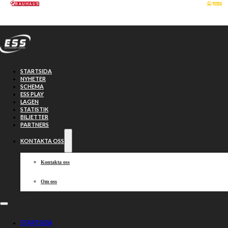
Hoppa till huvudinnehåll
Hoppa till sidfot
STARTSIDA
NYHETER
SCHEMA
ESS PLAY
LAGEN
STATISTIK
BILJETTER
PARTNERS
KONTAKTA OSS
Kontakta oss
Om oss
Klemetz och
STARTSIDA