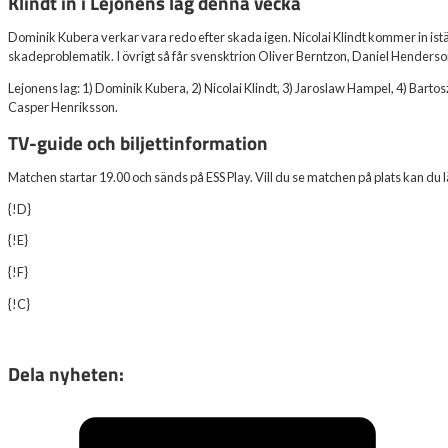
Klindt in i Lejonens lag denna vecka
Dominik Kubera verkar vara redo efter skada igen. Nicolai Klindt kommer in istäl
skadeproblematik. I övrigt så får svensktrion Oliver Berntzon, Daniel Henders
Lejonens lag: 1) Dominik Kubera, 2) Nicolai Klindt, 3) Jaroslaw Hampel, 4) Bartos
Casper Henriksson.
TV-guide och biljettinformation
Matchen startar 19.00 och sänds på ESS Play. Vill du se matchen på plats kan du l
{!D}
{!E}
{!F}
{!C}
Dela nyheten: