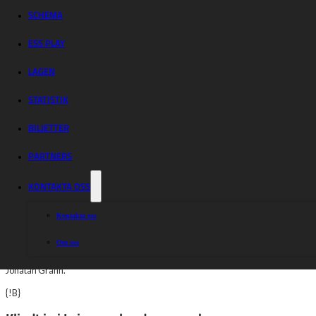
vändningen för
SCHEMA
Indianerna?
ESS PLAY
LAGEN
Serieledande Västervik är tillbaka på hemmaplan. Med Anders Thomsen i 
STATISTIK
seriefyran Indianerna.
BILJETTER
Indianerna suktar efter att vända en negativ trend.
PARTNERS
{!A}
KONTAKTA OSS
Wozniak tillbaka i laget
Kontakta oss
Szymon Wozniak är tillbaka i Indianernas lag igen. Kaptenen är åter i väst ett.
ikväll, i ett Indianerna som nästintill mönstrar ett liknande lag som de gjort und
Om oss
Indianernas lag: 1) Szymon Wozniak (K), 2) Krzysztof Buczkowski, 3) Max Fricke, 
Jonatan Grahn.
{!B}