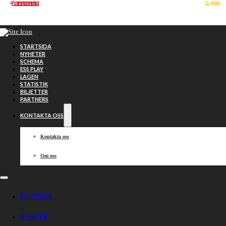
Hoppa till huvudinnehåll
Hoppa till sidfot
STARTSIDA
NYHETER
SCHEMA
ESS PLAY
LAGEN
STATISTIK
BILJETTER
PARTNERS
KONTAKTA OSS
Kontakta oss
Om oss
Kommer
STARTSIDA
NYHETER