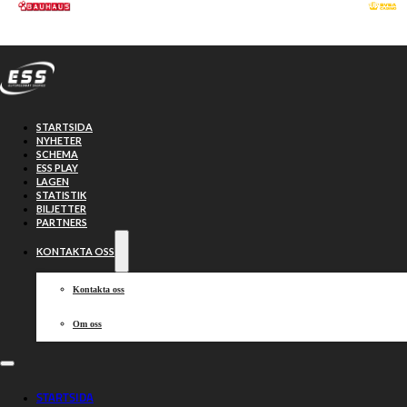
Hoppa till huvudinnehåll
Hoppa till sidfot
STARTSIDA
NYHETER
SCHEMA
ESS PLAY
LAGEN
STATISTIK
BILJETTER
PARTNERS
KONTAKTA OSS
Kontakta oss
Om oss
Kumlas indianer
STARTSIDA