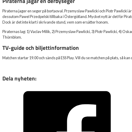
Piraterna jagar en derbyseger
Piraterna jager en seger på bortaoval. Przemyslaw Pawlicki och Piotr Pawlicki 
dessutom Pawel Przedpelski tillbaka i Östergötland. Mycket nytt är det för Pi
Dock är det inte klart i skrivande stund, vem som ersätter honom.
Piraternas lag: 1) Vaclav Milik, 2) Przemyslaw Pawlicki, 3) Piotr Pawlicki, 4) Oska
Thörnblom.
TV-guide och biljettinformation
Matchen startar 19.00 och sänds på ESS Play. Vill du se matchen på plats, så kan 
Dela nyheten: