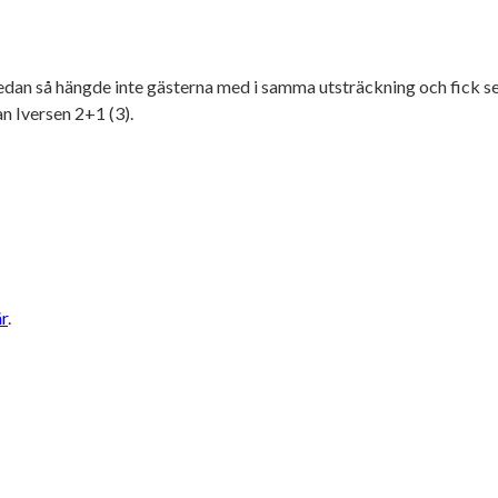
Sedan så hängde inte gästerna med i samma utsträckning och fick s
n Iversen 2+1 (3).
r
.