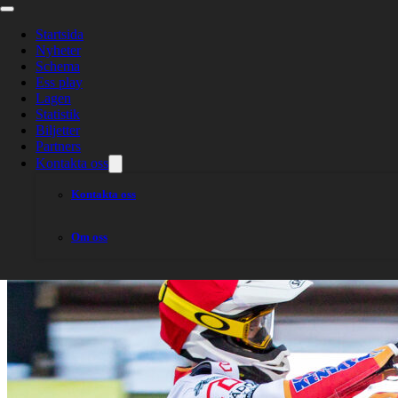
Kvartett förde ”
Startsida
Nyheter
Schema
Ess play
Lagen
Statistik
Biljetter
Partners
Kontakta oss
Kontakta oss
Om oss