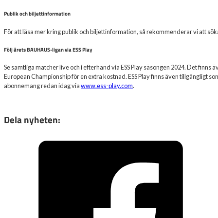
Publik och biljettinformation
För att läsa mer kring publik och biljettinformation, så rekommenderar vi att 
Följ årets BAUHAUS-ligan via ESS Play
Se samtliga matcher live och i efterhand via ESS Play säsongen 2024. Det finns ä
European Championship för en extra kostnad. ESS Play finns även tillgängligt som
abonnemang redan idag via
www.ess-play.com
.
Dela nyheten: