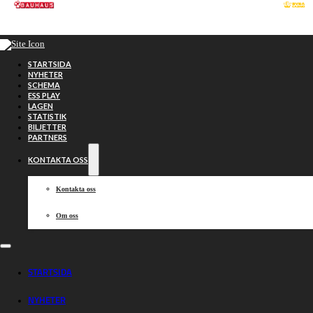
Hoppa till huvudinnehåll
Hoppa till sidfot
STARTSIDA
NYHETER
SCHEMA
ESS PLAY
LAGEN
STATISTIK
BILJETTER
PARTNERS
KONTAKTA OSS
Kontakta oss
Om oss
Kvartsfinal att
STARTSIDA
NYHETER