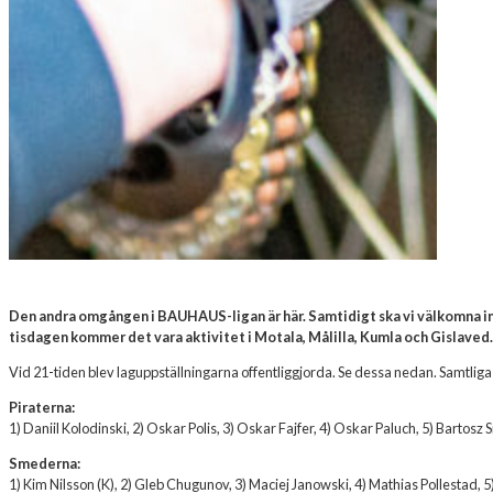
Den andra omgången i BAUHAUS-ligan är här. Samtidigt ska vi välkomna in
tisdagen kommer det vara aktivitet i Motala, Målilla, Kumla och Gislaved.
Vid 21-tiden blev laguppställningarna offentliggjorda. Se dessa nedan. Samtliga
Piraterna:
1) Daniil Kolodinski, 2) Oskar Polis, 3) Oskar Fajfer, 4) Oskar Paluch, 5) Bartosz
Smederna:
1) Kim Nilsson (K), 2) Gleb Chugunov, 3) Maciej Janowski, 4) Mathias Pollestad,