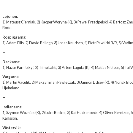
—
Lejonen:
1) Mateusz Cierniak, 2) Kacper Woryna (K), 3) Pawel Przedpelski, 4) Bartosz Zm
Bock.
Rospiggarna:
1) Adam Ellis, 2) David Bellego, 3) Jonas Knudsen, 4) Piotr Pawlicki R/R, 5) Vadim
—
Dackarna:
1) Nazar Parnitskyi, 2) Timo Lahti, 3) Artem Laguta (K), 4) Matias Nielsen, 5) 
Vargarna:
1) Martin Vaculik, 2) Maksymilian Pawleczak, 3) Jaimon Lidsey (K), 4) Norick Blödo
Hjelmland.
—
Indianerna:
1) Szymon Wozniak (K), 2) Luke Becker, 3) Kai Huckenbeck, 4) Oliver Berntzon, 
Karlsson.
Västervik: