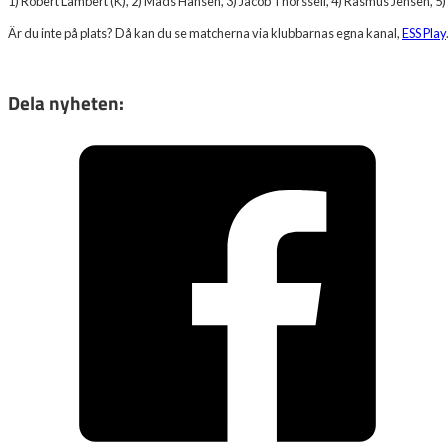
1) Robert Lambert (K), 2) Mads Hansen, 3) Jacob Thorssell, 4) Rasmus Jensen, 5)
Är du inte på plats? Då kan du se matcherna via klubbarnas egna kanal,
ESS Play
Dela nyheten: