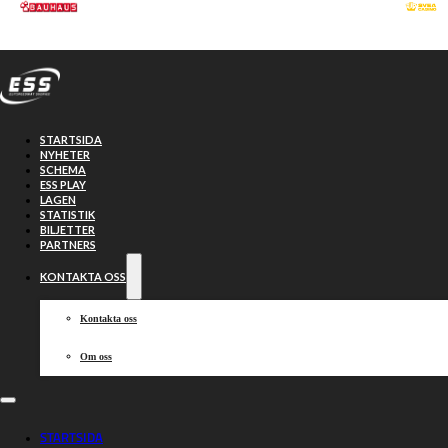
Hoppa till huvudinnehåll
Hoppa till sidfot
STARTSIDA
NYHETER
SCHEMA
ESS PLAY
LAGEN
STATISTIK
BILJETTER
PARTNERS
KONTAKTA OSS
Kontakta oss
Om oss
Laguppställningar
STARTSIDA