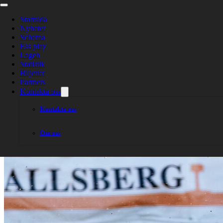
Laguppställnin
Startsida
Nyheter
Schema
Ess play
Lagen
Statistik
Biljetter
Partners
Kontakta oss
Kontakta oss
Om oss