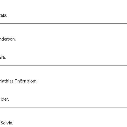
ala.
nderson.
ra.
 Mathias Thörnblom.
lder.
Selvin.