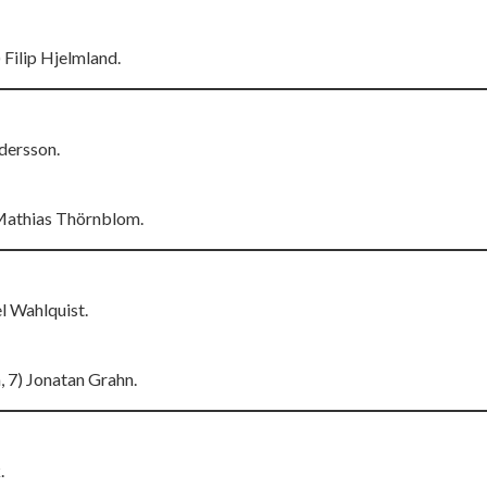
 Filip Hjelmland.
dersson.
 Mathias Thörnblom.
el Wahlquist.
, 7) Jonatan Grahn.
.