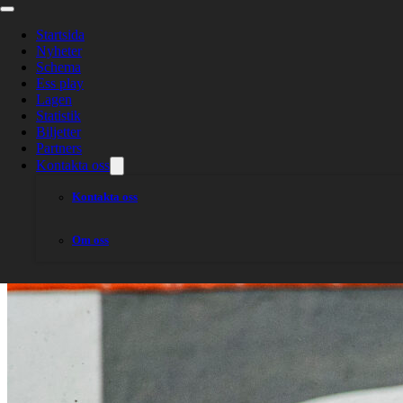
Laguppställnin
Startsida
Nyheter
Schema
Ess play
Lagen
Statistik
Biljetter
Partners
Kontakta oss
Kontakta oss
Om oss