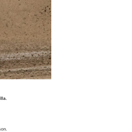
lla.
son.