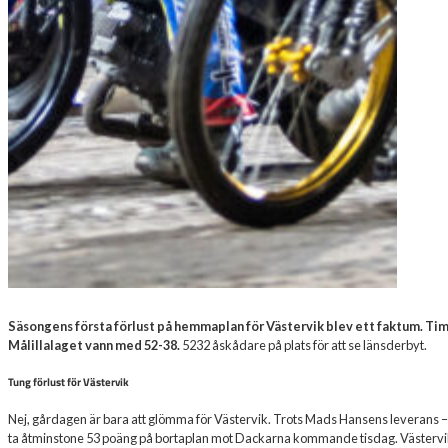
Säsongens första förlust på hemmaplan för Västervik blev ett faktum. Ti
Målillalaget vann med 52-38.
5232 åskådare på plats för att se länsderbyt.
Tung förlust för Västervik
Nej, gårdagen är bara att glömma för Västervik. Trots Mads Hansens leverans – 
ta åtminstone 53 poäng på bortaplan mot Dackarna kommande tisdag. Västervik 