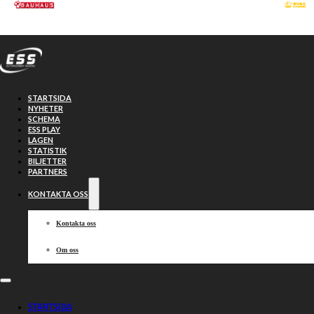
Hoppa till huvudinnehåll
Hoppa till sidfot
STARTSIDA
NYHETER
SCHEMA
ESS PLAY
LAGEN
STATISTIK
BILJETTER
PARTNERS
KONTAKTA OSS
Kontakta oss
Om oss
Lahti vass i
STARTSIDA