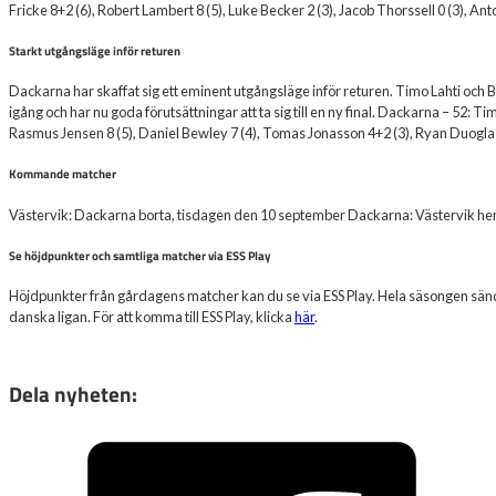
Fricke 8+2 (6), Robert Lambert 8 (5), Luke Becker 2 (3), Jacob Thorssell 0 (3), Ant
Starkt utgångsläge inför returen
Dackarna har skaffat sig ett eminent utgångsläge inför returen. Timo Lahti och
igång och har nu goda förutsättningar att ta sig till en ny final. Dackarna – 52: T
Rasmus Jensen 8 (5), Daniel Bewley 7 (4), Tomas Jonasson 4+2 (3), Ryan Duoglas
Kommande matcher
Västervik: Dackarna borta, tisdagen den 10 september Dackarna: Västervik h
Se höjdpunkter och samtliga matcher via ESS Play
Höjdpunkter från gårdagens matcher kan du se via ESS Play. Hela säsongen sänds
danska ligan. För att komma till ESS Play, klicka
här
.
Dela nyheten: