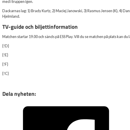
med i truppen igen.
Dackarnas lag: 1) Brady Kurtz, 2) Maciej Janowski, 3) Rasmus Jensen (K), 4) Dani
Hjelmland.
TV-guide och biljettinformation
Matchen startar 19.00 och sänds på ESS Play. Vill du se matchen på plats kan du l
{!D}
{!E}
{!F}
{!C}
Dela nyheten: