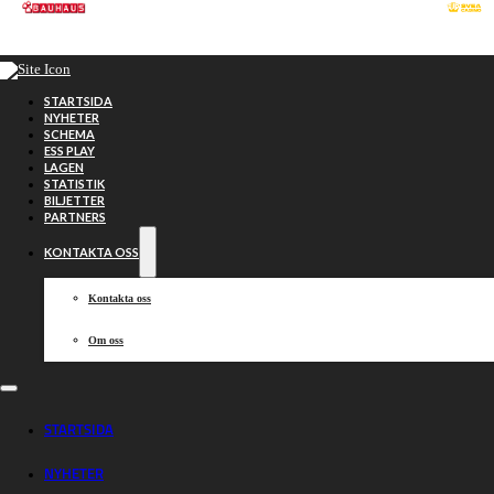
Hoppa till huvudinnehåll
Hoppa till sidfot
STARTSIDA
NYHETER
SCHEMA
ESS PLAY
LAGEN
STATISTIK
BILJETTER
PARTNERS
KONTAKTA OSS
Kontakta oss
Om oss
Länsderby i
STARTSIDA
NYHETER