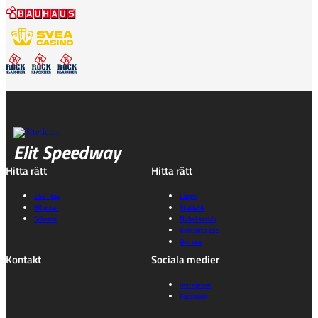
Elit Speedway
Hitta rätt
Hitta rätt
ESS Play
Lagen
Biljetter
Statistik
Schema
Nyhetsarkiv
Kontakta oss
Om oss
Kontakt
Sociala medier
Instagram
Facebook