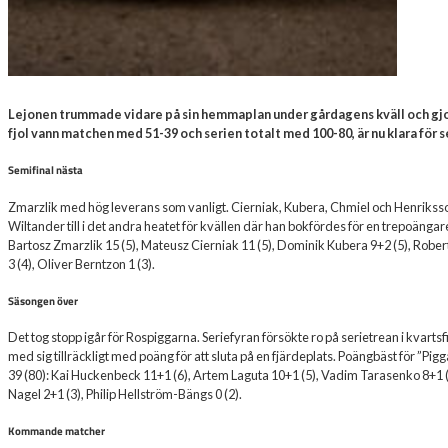
Lejonen trummade vidare på sin hemmaplan under gårdagens kväll och gjo
fjol vann matchen med 51-39 och serien totalt med 100-80, är nu klara för s
Semifinal nästa
Zmarzlik med hög leverans som vanligt. Cierniak, Kubera, Chmiel och Henrikss
Wiltander till i det andra heatet för kvällen där han bokfördes för en trepoänga
Bartosz Zmarzlik 15 (5), Mateusz Cierniak 11 (5), Dominik Kubera 9+2 (5), Rober
3 (4), Oliver Berntzon 1 (3).
Säsongen över
Det tog stopp igår för Rospiggarna. Seriefyran försökte ro på serietrean i kvartsfi
med sig tillräckligt med poäng för att sluta på en fjärdeplats. Poängbäst för ”
39 (80): Kai Huckenbeck 11+1 (6), Artem Laguta 10+1 (5), Vadim Tarasenko 8+1 (6
Nagel 2+1 (3), Philip Hellström-Bängs 0 (2).
Kommande matcher