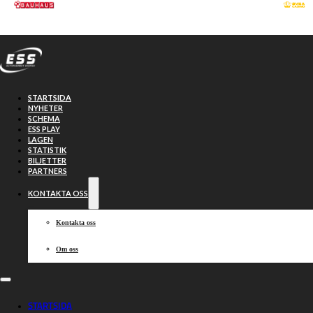
Hoppa till huvudinnehåll
Hoppa till sidfot
STARTSIDA
NYHETER
SCHEMA
ESS PLAY
LAGEN
STATISTIK
BILJETTER
PARTNERS
KONTAKTA OSS
Kontakta oss
Om oss
Lejonen klara för
STARTSIDA