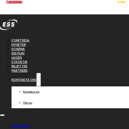
Hoppa till huvudinnehåll
Hoppa till sidfot
STARTSIDA
NYHETER
SCHEMA
ESS PLAY
LAGEN
STATISTIK
BILJETTER
PARTNERS
KONTAKTA OSS
Kontakta oss
Om oss
Lejonen vann
STARTSIDA