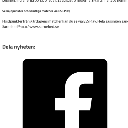
Lejonen: Indianerna borta, onsdag 13 augusti Smederna: Kvartsfinal 1 på hemma
Se höjdpunkter och samtliga matcher via ESS Play
Höjdpunkter från gårdagens matcher kan du se via ESS Play. Hela säsongen sänds v
SarnehedPhoto / www.sarnehed.se
Dela nyheten: