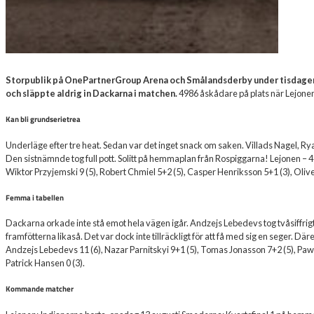
Storpublik på OnePartnerGroup Arena och Smålandsderby under tisdagens 
och släppte aldrig in Dackarna i matchen.
4986 åskådare på plats när Lejonen
Kan bli grundserietrea
Underläge efter tre heat. Sedan var det inget snack om saken. Villads Nagel, Ry
Den sistnämnde tog full pott. Solitt på hemmaplan från Rospiggarna! Lejonen – 4
Wiktor Przyjemski 9 (5), Robert Chmiel 5+2 (5), Casper Henriksson 5+1 (3), Oliver
Femma i tabellen
Dackarna orkade inte stå emot hela vägen igår. Andzejs Lebedevs tog tvåsiffr
framfötterna likaså. Det var dock inte tillräckligt för att få med sig en seger.
Andzejs Lebedevs 11 (6), Nazar Parnitskyi 9+1 (5), Tomas Jonasson 7+2 (5), Pawel
Patrick Hansen 0 (3).
Kommande matcher