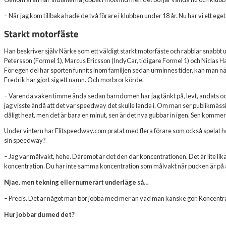
– När jag kom tillbaka hade de två förare i klubben under 18 år. Nu har vi ett eget 
Starkt motorfäste
Han beskriver själv Närke som ett väldigt starkt motorfäste och rabblar snabbt
Petersson (Formel 1), Marcus Ericsson (IndyCar, tidigare Formel 1) och Niclas Ha
För egen del har sporten funnits inom familjen sedan urminnes tider, kan man n
Fredrik har gjort sig ett namn. Och morbror körde.
– Varenda vaken timme ända sedan barndomen har jag tänkt på, levt, andats oc
jag visste ändå att det var speedway det skulle landa i. Om man ser publikmässi
dåligt heat, men det är bara en minut, sen är det nya gubbar in igen. Sen kommer 
Under vintern har Elitspeedway.com pratat med flera förare som också spelat hoc
sin speedway?
– Jag var målvakt, hehe. Däremot är det den där koncentrationen. Det är lite lik
koncentration. Du har inte samma koncentration som målvakt när pucken är på 
Njae, men tekning eller numerärt underläge så…
– Precis. Det är något man bör jobba med mer än vad man kanske gör. Koncentra
Hur jobbar du med det?