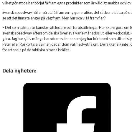
vilket gör att de har börjat få fram egna produkter som är väldigt snabba och lov
Svensk speedway håller på att få fram en ny generation, det räcker att titta på d
se att det finns talanger på väg fram. Men hur ska vi få fram fler?
– Det som saknas är kanske rätt ledare och förutsättningar. Hur ska vi göra om fe
svensk speedway eftersom de ska överleva varje månadsslut, eller veckoslut. Koll
göra. Jag har själv många barndomsvänner som jag har kört med som sitter i sty
Peter eller Kaj kört själva men det är dom väl medvetna om. De lägger sig inte i
för att spela på de taktiska bitarna istället.
Dela nyheten: