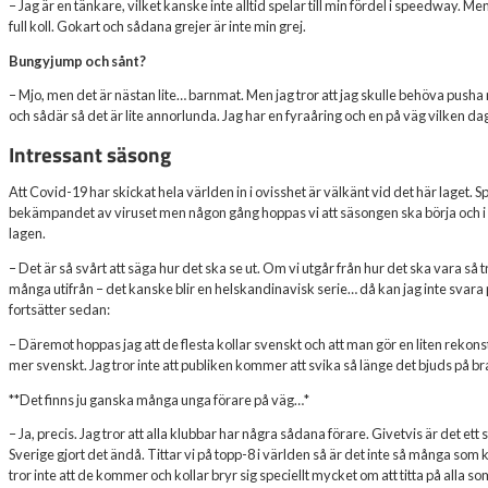
– Jag är en tänkare, vilket kanske inte alltid spelar till min fördel i speedway. Men
full koll. Gokart och sådana grejer är inte min grej.
Bungyjump och sånt?
– Mjo, men det är nästan lite… barnmat. Men jag tror att jag skulle behöva pusha 
och sådär så det är lite annorlunda. Jag har en fyraåring och en på väg vilken da
Intressant säsong
Att Covid-19 har skickat hela världen in i ovisshet är välkänt vid det här laget. 
bekämpandet av viruset men någon gång hoppas vi att säsongen ska börja och i 
lagen.
– Det är så svårt att säga hur det ska se ut. Om vi utgår från hur det ska vara s
många utifrån – det kanske blir en helskandinavisk serie… då kan jag inte svara 
fortsätter sedan:
– Däremot hoppas jag att de flesta kollar svenskt och att man gör en liten rekonstr
mer svenskt. Jag tror inte att publiken kommer att svika så länge det bjuds på 
**Det finns ju ganska många unga förare på väg…*
– Ja, precis. Jag tror att alla klubbar har några sådana förare. Givetvis är det ett 
Sverige gjort det ändå. Tittar vi på topp-8 i världen så är det inte så många som k
tror inte att de kommer och kollar bryr sig speciellt mycket om att titta på alla s