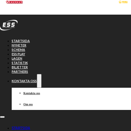
Hoppa till huvudinnehåll
Hoppa till sidfot
STARTSIDA
NYHETER
SCHEMA
ESS PLAY
LAGEN
STATISTIK
BILJETTER
PARTNERS
KONTAKTA OSS
Kontakta oss
Om oss
Lindgren: ”Man
STARTSIDA