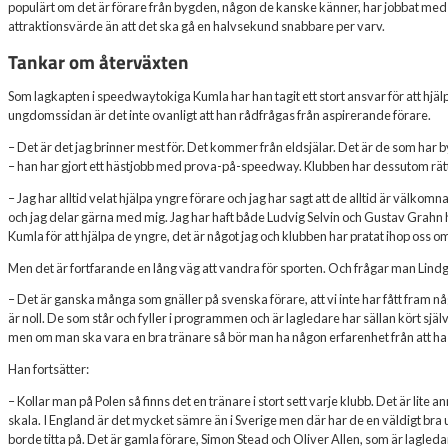
populärt om det är förare från bygden, någon de kanske känner, har jobbat med ell
attraktionsvärde än att det ska gå en halvsekund snabbare per varv.
Tankar om återväxten
Som lagkapten i speedwaytokiga Kumla har han tagit ett stort ansvar för att hjä
ungdomssidan är det inte ovanligt att han rådfrågas från aspirerande förare.
– Det är det jag brinner mest för. Det kommer från eldsjälar. Det är de som har 
– han har gjort ett hästjobb med prova-på-speedway. Klubben har dessutom rätt 
– Jag har alltid velat hjälpa yngre förare och jag har sagt att de alltid är välkom
och jag delar gärna med mig. Jag har haft både Ludvig Selvin och Gustav Grahn hä
Kumla för att hjälpa de yngre, det är något jag och klubben har pratat ihop oss o
Men det är fortfarande en lång väg att vandra för sporten. Och frågar man Lindgre
– Det är ganska många som gnäller på svenska förare, att vi inte har fått fram 
är noll. De som står och fyller i programmen och är lagledare har sällan kört sjä
men om man ska vara en bra tränare så bör man ha någon erfarenhet från att ha k
Han fortsätter:
– Kollar man på Polen så finns det en tränare i stort sett varje klubb. Det är lite
skala. I England är det mycket sämre än i Sverige men där har de en väldigt b
borde titta på. Det är gamla förare, Simon Stead och Oliver Allen, som är lagledar