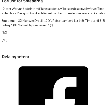
Förlust för Smederna
Kacper Woryna hade inte möjlighet att delta, vilket gjorde att nyförvärvet Timo L
anförda av Maksym Drabik och Robert Lambert, men det skulle inte räcka hela 
Smederna – 37: Maksym Drabik 12 (6), Robert Lambert 11+1 (6), Timo Lahti 6 (5),
Lidsey 1 (3), Michael Jepsen Jensen 1 (3).
{!C}
{!D}
Dela nyheten: