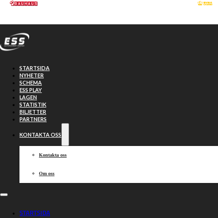
Hoppa till huvudinnehåll
Hoppa till sidfot
STARTSIDA
NYHETER
SCHEMA
ESS PLAY
LAGEN
STATISTIK
BILJETTER
PARTNERS
KONTAKTA OSS
Kontakta oss
Om oss
Lindgrens
STARTSIDA