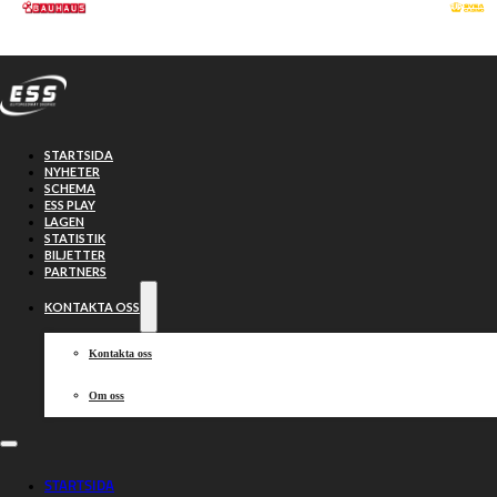
Hoppa till huvudinnehåll
Hoppa till sidfot
STARTSIDA
NYHETER
SCHEMA
ESS PLAY
LAGEN
STATISTIK
BILJETTER
PARTNERS
KONTAKTA OSS
Kontakta oss
Om oss
Lublin och
STARTSIDA