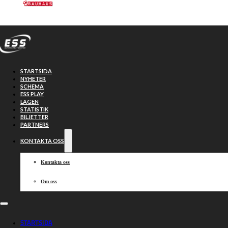
Hoppa till huvudinnehåll
Hoppa till sidfot
STARTSIDA
NYHETER
SCHEMA
ESS PLAY
LAGEN
STATISTIK
BILJETTER
Dackarna
50-40
PARTNERS
KONTAKTA OSS
Indianerna
Kontakta oss
Om oss
2024-08-06, 19:00
STARTSIDA