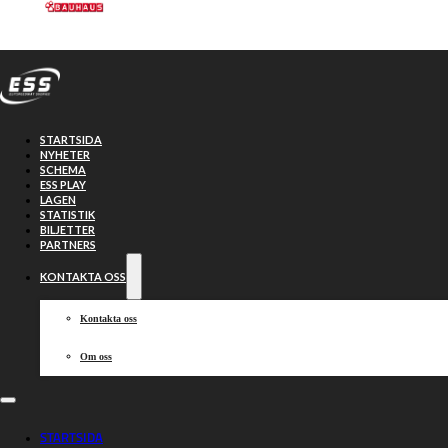
Hoppa till huvudinnehåll
Hoppa till sidfot
STARTSIDA
NYHETER
SCHEMA
ESS PLAY
LAGEN
STATISTIK
BILJETTER
Dackarna
35-55
PARTNERS
KONTAKTA OSS
Lejonen
Kontakta oss
Om oss
2026-06-30, 19:00
STARTSIDA