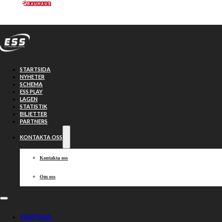
Hoppa till huvudinnehåll
Hoppa till sidfot
STARTSIDA
NYHETER
SCHEMA
ESS PLAY
LAGEN
STATISTIK
BILJETTER
Piraterna
46-44
PARTNERS
KONTAKTA OSS
Indianerna
Kontakta oss
Om oss
2025-07-09, 19:00
STARTSIDA