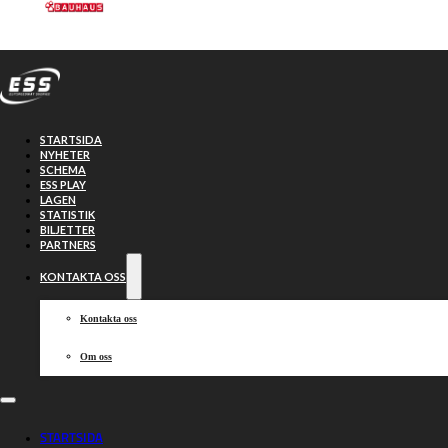
Hoppa till huvudinnehåll
Hoppa till sidfot
STARTSIDA
NYHETER
SCHEMA
ESS PLAY
LAGEN
STATISTIK
BILJETTER
Piraterna
19-40
PARTNERS
KONTAKTA OSS
Lejonen
Kontakta oss
Om oss
2025-05-20, 19:00
STARTSIDA