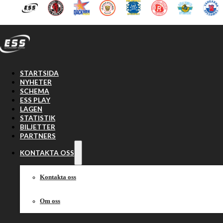
Hoppa till huvudinnehåll
Hoppa till sidfot
STARTSIDA
NYHETER
SCHEMA
ESS PLAY
LAGEN
STATISTIK
BILJETTER
Pirate
PARTNERS
KONTAKTA OSS
Kontakta oss
Om oss