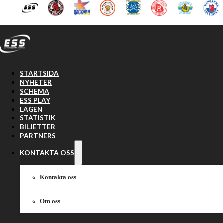
Hoppa till huvudinnehåll
Hoppa till sidfot
STARTSIDA
NYHETER
SCHEMA
ESS PLAY
LAGEN
STATISTIK
BILJETTER
Rospi
PARTNERS
KONTAKTA OSS
Kontakta oss
Om oss