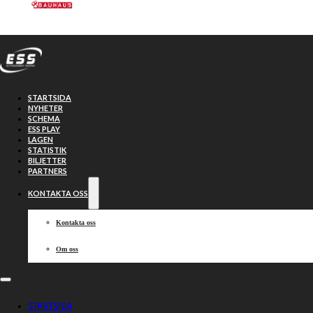
Hoppa till huvudinnehåll
Hoppa till sidfot
STARTSIDA
NYHETER
SCHEMA
ESS PLAY
LAGEN
STATISTIK
BILJETTER
Smederna
47-43
PARTNERS
KONTAKTA OSS
Indianerna
Kontakta oss
Om oss
2026-05-05, 19:00
STARTSIDA