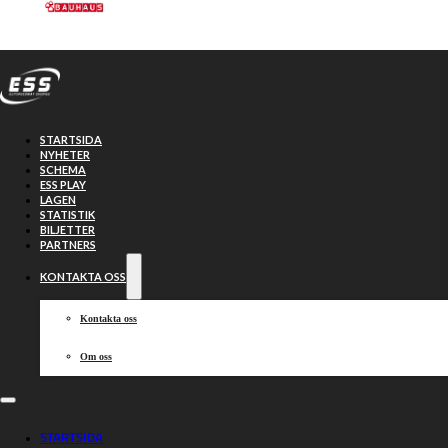
Hoppa till huvudinnehåll
Hoppa till sidfot
STARTSIDA
NYHETER
SCHEMA
ESS PLAY
LAGEN
STATISTIK
BILJETTER
Smederna
61-29
PARTNERS
KONTAKTA OSS
Piraterna
Kontakta oss
Om oss
2025-08-05, 19:00
STARTSIDA