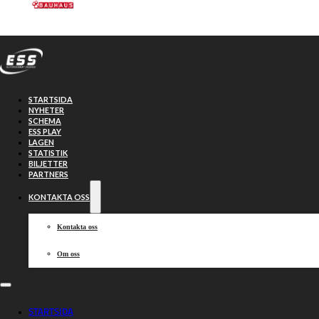
Hoppa till huvudinnehåll
Hoppa till sidfot
STARTSIDA
NYHETER
SCHEMA
ESS PLAY
LAGEN
STATISTIK
BILJETTER
Smederna
37-41
PARTNERS
KONTAKTA OSS
Västervik
Kontakta oss
Om oss
2025-09-16, 19:00
STARTSIDA